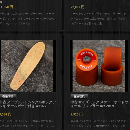
キ...
11,550
円
22,000
円
カリフォルニアのスケートボードデッキメーカ
オールラウンドハイブリッドデッキ ラリーキャ
ー ボンジング。ストリートスケートボードから
ットとサンダーで組んだ一台。短くないけどロ
ダウンヒルロングボードま...
ングボードほど長くない全...
中古 ノーブランドシングルキックデ
中古 サイズミック スケートボードウ
ッキ テールガード付き WB15.7...
ィール リップラー 82a59mm...
9,350
円
7,920
円
ウィールベース15.7インチ、長め安定性抜群シ
最高級ソフトウィール サイズミックの小さめグ
ングルキックの中古クルーザーデッキ。ジャス
リップ系リップラー82a59mm 中古。グリップカ