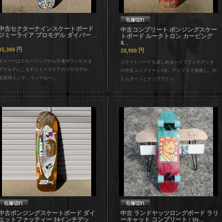
中古セクターナインスケートボード
中古コンプリート ボンジングスケー
ジミーライア プロモデル ダイバー ...
トボード ルークトロン カービング
&...
25,300
円
20,900
円
ダイバーはクルージングから中速ダウンヒルま
スケートパークも楽しめるハイブリッドデッキ
でマルチにこなすジミーライアのプロモデル。
の中古コンプリート1台。アップスで加速し、ボ
全長36インチ、ウィールベ...
トムターンとトップアクシ...
中古ボンジングスケートボード ダイ
中古 ランドヤッツロングボード ラリ
エットファッティー 34インチデッ
ーキャット コンプリート / Us...