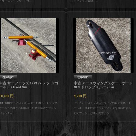
トサイズテールガード付...
ービングに最適、...
中古 サーフロッズTKP177 レッドxゴ
中古 アースウィングスケートボード
ールド / Used Sur...
NLS ドロップスルー / Ear...
18,430
円
9,200
円
Surf Rodz(サーフロッズ)スケートボードトラック
《中古》ドロップスルータイプのロングボード
はアルミの塊から削り出した精密精確なプリシ
デッキ。地面に近いライディングを可能にする
ジョンスケー...
ためプッシュが凄く楽で、ラ...