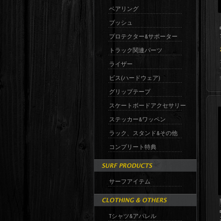
ベアリング
ブッシュ
プロテクター&サポーター
トラック関連パーツ
ライザー
ビス(ハードウェア)
グリップテープ
スケートボードアクセサリー
ステッカー&ワッペン
ラック、スタンド&その他
コンプリート特典
サーフアイテム
Tシャツ&アパレル