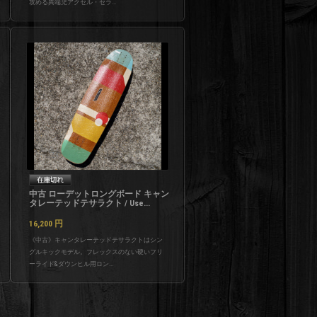
攻める異端児アクセル・セラ...
中古 ローデットロングボード キャン
タレーテッドテサラクト / Use...
16,200
円
《中古》キャンタレーテッドテサラクトはシン
グルキックモデル。フレックスのない硬いフリ
ーライド&ダウンヒル用ロン...