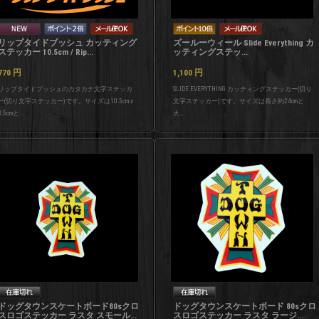
リップタイドブッシュ カッティング
ズールーウィール Slide Everything カ
ステッカー 10.5cm / Rip...
ッティングステッ...
770
円
1,100
円
リップタイドブッシュのカタカナ文字ステッカ
SLIDE EVERYTHING カッティングステッカー(切り
ー(切り文字ステッカー)です。サイズは10.5cm x
文字ステッカー)です。サイズは長さ約24cmと
3.5cmと...
大...
ドッグタウンスケートボード80sクロ
ドッグタウンスケートボード 80sクロ
スロゴステッカー ラスタ スモール...
スロゴステッカー ラスタ ラージ...