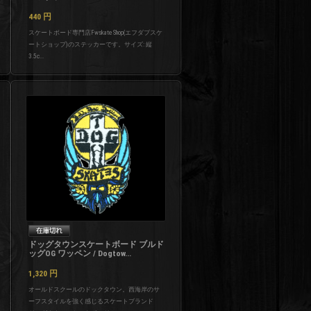
440
円
スケートボード専門店Fwskate Shop(エフダブスケ
ートショップ)のステッカーです。サイズ: 縦
3.5c...
ドッグタウンスケートボード ブルド
ッグOG ワッペン / Dogtow...
1,320
円
オールドスクールのドックタウン。西海岸のサ
ーフスタイルを強く感じるスケートブランド