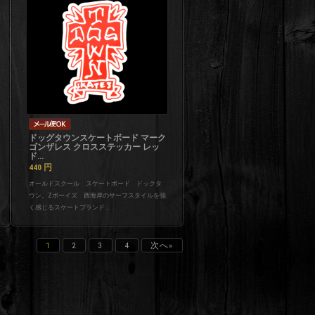
ドッグタウンスケートボード マーク
ゴンザレス クロスステッカー レッ
ド...
440
円
オールドスクール スケートボード ドックタ
ウン。Zボーイズ 西海岸のサーフスタイルを強
く感じるスケートブランド...
1
2
3
4
次へ»