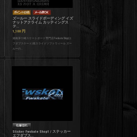
ズールー スライドボーディング イズ
ナットアクライム カッティングス
テ...
1,100
円
湘南茅ケ崎スケートボード専門店Fwskate Shop(エ
フダブスケート)発スライドソフトウィール ズー
ルーの...
Sticker Fwskate Shop1 / ステッカー
エフダブス...