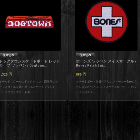
ドッグタウンスケートボード レッド
ボーンズ ワッペン スイスサークル /
カーブ ワッペン / Dogtown...
Bones Patch Swi...
1,320
円
880
円
オールドスクールのドックタウン。西海岸のサ
スケートボード老舗ベアリングメーカーBones(ボ
ーフスタイルを強く感じるスケートブランド
ーンズ)のワッペン スイスサークルです。このワ
ドッグタウンスケートボード...
ッペンはステッ...