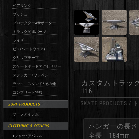
ベアリング
ブッシュ
プロテクター&サポーター
トラック関連パーツ
ライザー
ビス(ハードウェア)
グリップテープ
スケートボードアクセサリー
ステッカー&ワッペン
カスタムトラック V7 11
ラック、スタンド&その他
116
コンプリート特典
SKATE PRODUCTS /
サーフアイテム
ハンガーの長さ 
全長 184mm
Tシャツ&アパレル