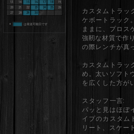
13
14
15
16
17
18
19
20
21
22
23
24
25
26
カスタムトラック
27
28
29
30
ケボートラック
※
は発送可能日です
ままに、プロス
強靭な材質で作
の際レンチが真
カスタムトラック 
め。太いソフト
を広くした方が
スタッフ一言:
パッと見はほぼ
イプのカスタム
リート、スケー