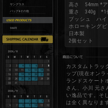
高さ 54mm 
サングラス
重さ 340g *1
バッグ&その他
ブッシュ ハイ
ホローキングピ
SKATE
日本製
2個セット
2026／8
S
M
T
W
T
F
S
1
カスタムトラッ
2
3
4
5
6
7
8
9
10
11
12
13
14
15
ップ(現在オン
16
17
18
19
20
21
22
23
24
25
26
27
28
29
ランドスケート
30
31
さん、小川 元さ
2026／9
い逸品です。そ
S
M
T
W
T
F
S
1
2
3
4
5
は全く異なりま
6
7
8
9
10
11
12