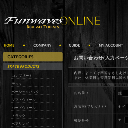
お問い合わせ(入力ページ
内容によっては回答をさしあげ
コンプリート
また、休業日は翌営業日以降の
デッキ
ベーシックパック
お名前
※
姓
ソフトウィール
お名前(フリガナ)
※
セイ
ハードウィール
トラック
〒
郵便番号
ベアリング