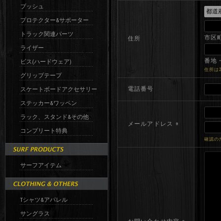
ブッシュ
プロテクター&サポーター
トラック関連パーツ
市区
住所
ライザー
番地・
ビス(ハードウェア)
住所は
グリップテープ
電話番号
スケートボードアクセサリー
ステッカー&ワッペン
ラック、スタンド&その他
メールアドレス
※
コンプリート特典
確認の
サーフアイテム
Tシャツ&アパレル
サングラス