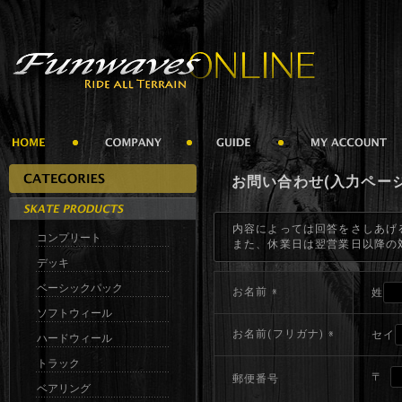
お問い合わせ(入力ページ
内容によっては回答をさしあげ
コンプリート
また、休業日は翌営業日以降の
デッキ
ベーシックパック
お名前
※
姓
ソフトウィール
お名前(フリガナ)
※
セイ
ハードウィール
トラック
〒
郵便番号
ベアリング