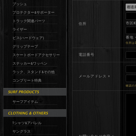
ブッシュ
プロテクター&サポーター
トラック関連パーツ
市区
住所
ライザー
番地・
ビス(ハードウェア)
住所は
グリップテープ
電話番号
スケートボードアクセサリー
ステッカー&ワッペン
ラック、スタンド&その他
メールアドレス
※
コンプリート特典
確認の
サーフアイテム
Tシャツ&アパレル
サングラス