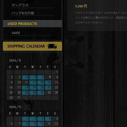
サングラス
9,200
円
バッグ&その他
プロテックプロテクター エルボー&ニー コン
パックは肘ひじと膝ひざのセット。単品売り
エルボーとニーがセット...
SKATE
2026／8
S
M
T
W
T
F
S
1
2
3
4
5
6
7
8
9
10
11
12
13
14
15
16
17
18
19
20
21
22
23
24
25
26
27
28
29
30
31
2026／9
S
M
T
W
T
F
S
1
2
3
4
5
6
7
8
9
10
11
12