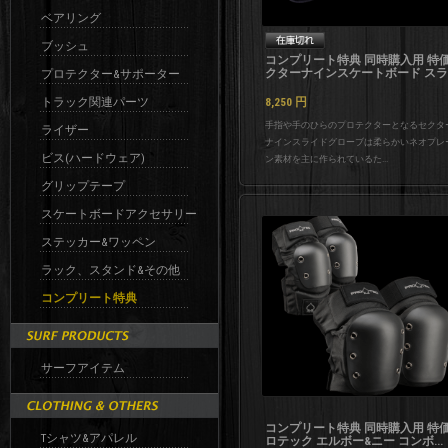
ベアリング
ブッシュ
コンプリート特典 同時購入用 特価
クターナインスケートボード スラ..
プロテクター&サポーター
トラック関連パーツ
8,250
円
手指や手のひらのプロテクターとなるセクタ
ライザー
ナインスライドグローブは柔らかいネオプレ
ビス(ハードウェア)
ン素材を主に作られているた...
グリップテープ
スケートボードアクセサリー
ステッカー&ワッペン
ラック、スタンド&その他
コンプリート特典
サーフアイテム
コンプリート特典 同時購入用 特価
Tシャツ&アパレル
ロテック エルボー&ニー コンボ...