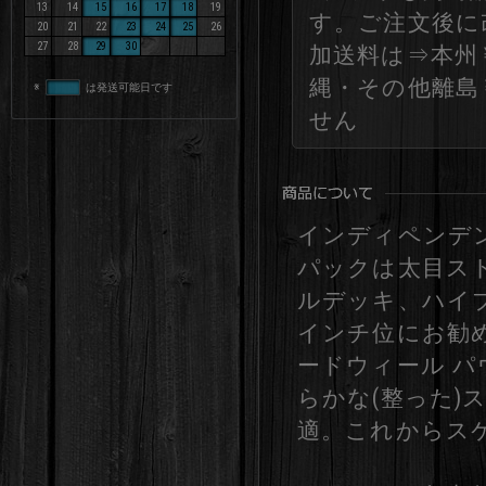
13
14
15
16
17
18
19
す。ご注文後に
20
21
22
23
24
25
26
27
28
29
30
加送料は⇒本州￥
縄・その他離島
※
は発送可能日です
せん
インディペンデン
パックは太目ス
ルデッキ、ハイブ
インチ位にお勧
ードウィール パ
らかな(整った
適。これからス