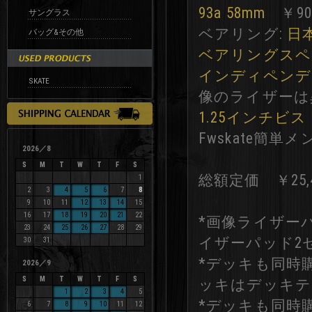
93a 58mm
￥90
サングラス
ベアリング:
日
バッグ&その他
ベアリングスペ
インディペンデン
SKATE
像のライザーは
1.25インチビス
Fwskate簡
2026／8
S
M
T
W
T
F
S
総額定価 ￥25,4
1
2
3
4
5
6
7
8
9
10
11
12
13
14
15
16
17
18
19
20
21
22
*画像ライザー
23
24
25
26
27
28
29
イザーパッド2
30
31
*デッキも同時
2026／9
S
M
T
W
T
F
S
ッキはデッキテ
1
2
3
4
5
*デッキも同時
6
7
8
9
10
11
12