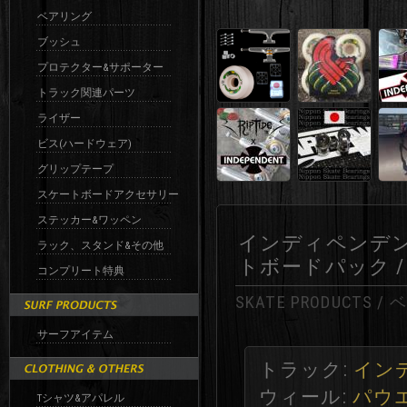
ベアリング
ブッシュ
プロテクター&サポーター
トラック関連パーツ
ライザー
ビス(ハードウェア)
グリップテープ
スケートボードアクセサリー
ステッカー&ワッペン
インディペンデン
ラック、スタンド&その他
トボードパック / IN
コンプリート特典
SKATE PRODUCTS
サーフアイテム
トラック:
インデ
ウィール:
パウ
Tシャツ&アパレル