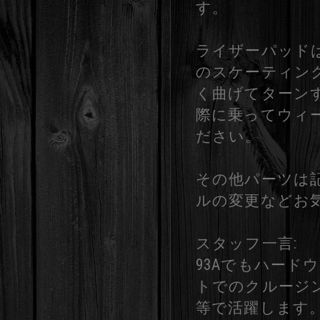
す。
ライザーパッド
のスケーティン
く曲げてターン
際に乗ってウィ
ださい。
その他パーツは
ルの変更などお
スタッフ一言:
93Aでもハー
トでのクルージ
等で活躍します