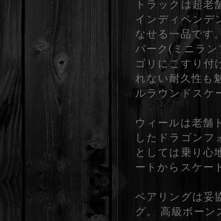
トラックは超老舗
インディペンデ
なせる一品です
パーク(ミニラ
ゴリにこすり付
れない耐久性も魅
ルラウンドスケ
ウィールは老舗ト
したドラゴンフォ
としては乗り心
ートからスケー
ベアリングは妥
グ。 高級ボー