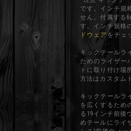
です。インチ規
せん。付属する6c
す。インチ規格
ドウェア
をチェ
キックテールラ
ためのライザー
トに取り付け場
方法はカスタムト
キックテールラ
を広くするため
る19インチ前
めテールにライザ