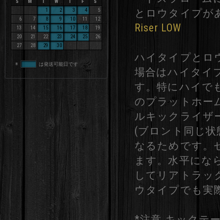
S
M
T
W
T
F
S
1
2
3
4
5
とロウタイプが
6
7
8
9
10
11
12
Riser LOW
13
14
15
16
17
18
19
20
21
22
23
24
25
26
27
28
29
30
ハイタイプとロ
※
は発送可能日です
場合はハイタイ
す。特にハイで
のプラットホー
ルキックライザ
(ブロント同じ状
なるためです。
ます。水平にな
してリアトラッ
ウタイプでも実際
*注意 キックテ