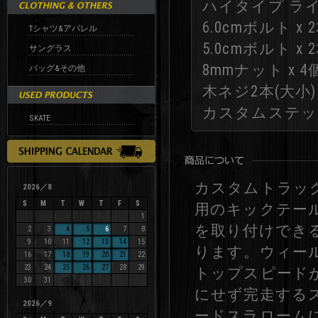
ハイタイプ ライザーサ
6.0cmボルト x 
Tシャツ&アパレル
5.0cmボルト x 
サングラス
8mmナット x 4
バッグ&その他
木ネジ2本(大小)
カスタムステッカ
SKATE
カスタムトラッ
2026／8
S
M
T
W
T
F
S
用のキックテー
1
を取り付けできる
2
3
4
5
6
7
8
9
10
11
12
13
14
15
ります。ウィー
16
17
18
19
20
21
22
23
24
25
26
27
28
29
トップスピード
30
31
にせず完走する
2026／9
ードスラローム