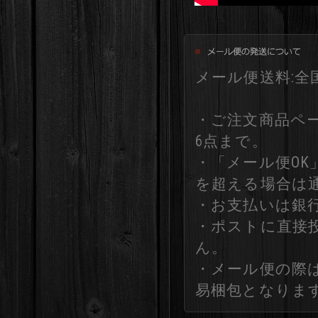
メール便送料:全国
・ご注文商品ペ
6点まで。
・「メール便O
を超える場合は
・お支払いは銀
・ポストに直接
ん。
・メール便の際
易梱包となりま