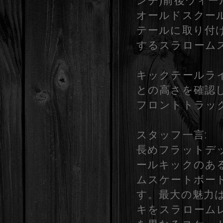
ンチ)前後ウィ
オールドスクール
テールに取り付
するスラローム
キックテールラ
との高さを確認
フロントトラッ
スタッフ一言:
長めフラットデ
ールキックのあ
ムスケートボー
す。最大の魅力
キをスラローム