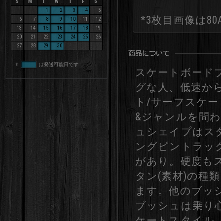
S
M
T
W
T
F
S
1
2
3
4
5
*3枚目画像は8
6
7
8
9
10
11
12
13
14
15
16
17
18
19
20
21
22
23
24
25
26
27
28
29
30
※
は発送可能日です
スケートボード
グな人、低速か
ト/サーフスケ
&ジャンルを問
ュシェイプはス
ングピントラッ
があり。硬度も
タン(素材)の種
ます。他のブッ
ブッシュは乗り
ケートスタイル