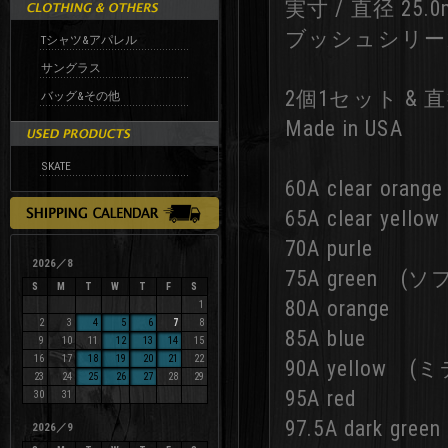
実寸 / 直径 25.0
ブッシュシリーズ
Tシャツ&アパレル
サングラス
2個1セット &
バッグ&その他
Made in USA
SKATE
60A clear orange
65A clear y
70A purle
2026／8
75A green (
S
M
T
W
T
F
S
80A orange
1
2
3
4
5
6
7
8
85A blue
9
10
11
12
13
14
15
16
17
18
19
20
21
22
90A yellow 
23
24
25
26
27
28
29
95A red
30
31
97.5A dark 
2026／9