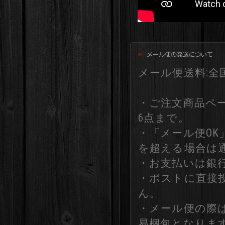
メール便送料:全国
・ご注文商品ペ
6点まで。
・「メール便O
を超える場合は
・お支払いは銀
・ポストに直接
ん。
・メール便の際
易梱包となりま