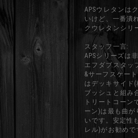
APSウレタン
いけど、一番潰
クウレタンシリ
スタッフ一言:
APSシリーズは
エフダブスタッフ
&サーフスケート
はデッキサイド(
ブッシュと組み
トリートコーン
ーン)は最も曲
いです。安定性
レル)がお勧めで