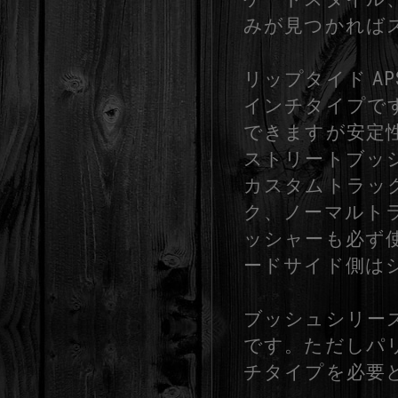
みが見つかれば
リップタイド A
インチタイプで
できますが安定
ストリートブッ
カスタムトラッ
ク、ノーマルトラ
ッシャーも必ず
ードサイド側は
ブッシュシリーズ
です。ただしパリ
チタイプを必要