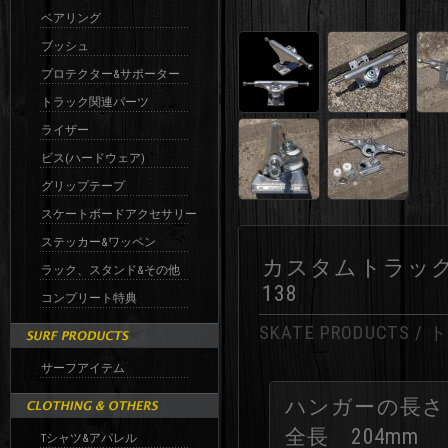
ベアリング
ブッシュ
プロテクター&サポーター
トラック関連パーツ
ライザー
ビス(ハードウェア)
グリップテープ
スケートボードアクセサリー
ステッカー&ワッペン
カスタムトラック V7 13
ラック、スタンド&その他
138
コンプリート特典
SKATE PRODUCTS /
サーフアイテム
ハンガーの長さ 
全長 204mm
Tシャツ&アパレル