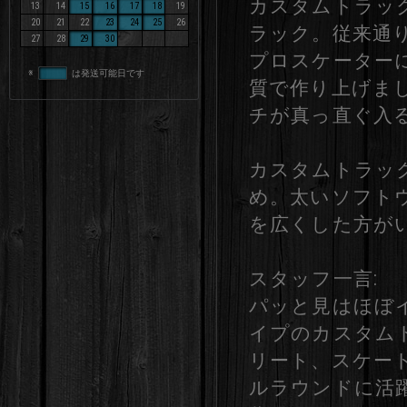
カスタムトラック
13
14
15
16
17
18
19
20
21
22
23
24
25
26
ラック。従来通
27
28
29
30
プロスケーター
※
は発送可能日です
質で作り上げま
チが真っ直ぐ入
カスタムトラック 1
め。太いソフト
を広くした方が
スタッフ一言:
パッと見はほぼ
イプのカスタム
リート、スケー
ルラウンドに活