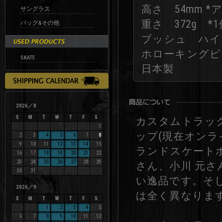
高さ 54mm 
サングラス
重さ 372g *1
バッグ&その他
ブッシュ ハイ
ホローキングピ
SKATE
日本製
2026／8
S
M
T
W
T
F
S
カスタムトラッ
1
ップ(現在オン
2
3
4
5
6
7
8
9
10
11
12
13
14
15
ランドスケート
16
17
18
19
20
21
22
23
24
25
26
27
28
29
さん、小川 元さ
30
31
い逸品です。そ
2026／9
は全く異なりま
S
M
T
W
T
F
S
1
2
3
4
5
6
7
8
9
10
11
12